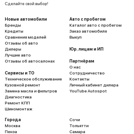
этом, в го
Сделайте свой выбор!
практичес
передвигат
Новые автомобили
Авто с пробегом
что сущест
Бренды
Каталог авто с пробегом
Кредиты
Заказ автомобиля
топливо. З
Сравнения моделей
Выкуп
электротяг
Отзывы об авто
для ежедн
Дилеры
Юр. лицам и ИП
работу и п
Лучшие авто
Управляемо
Отзывы об автосалонах
Партнёрам
О нас
Hybrid тож
Сервисы и ТО
Сотрудничество
хорошо дер
Техническое обслуживание
Контакты
информати
Кузовной ремонт
Личный кабинет дилера
комфортная
Замена масла и фильтров
YouTube Autospot
шумоизоляц
Диагностика
Ремонт КПП
Отличный а
Шиномонтаж
деньги. Ре
Города
Сочи
Москва
Тольятти
Пенза
Самара