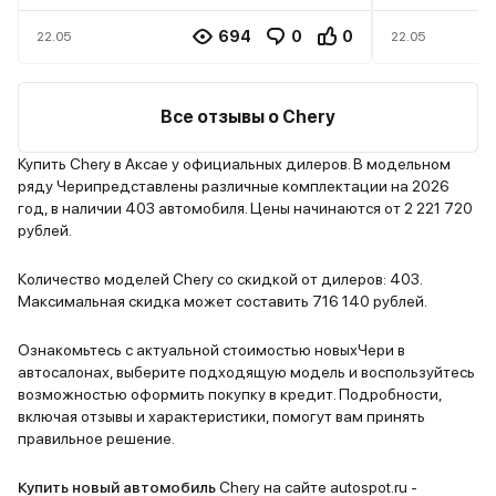
газа. Коробка передач (7-
рискнуть и
ступенчатый робот) работает
Внешний ви
694
0
0
22.05
22.05
плавно, но иногда задумывается
Hybrid про
при переключениях. Расход
Машина вы
топлива в городе достаточно
современно
Все отзывы о Chery
высокий – около 12-13 литров на
Хромирова
100 км. Из плюсов также стоит
стильная р
Купить Chery в Аксае у официальных дилеров. В модельном
ряду Черипредставлены различные комплектации на 2026
отметить богатую комплектацию.
светодиод
год, в наличии 403 автомобиля. Цены начинаются от 2 221 720
Есть все необходимые опции:
создается
рублей.
адаптивный круиз-контроль,
автомобиля
камеры кругового обзора,
Салон тоже
Количество моделей Chery со скидкой от дилеров: 403.
панорамная крыша,
качествен
Максимальная скидка может составить 716 140 рублей.
электропривод сидений и т.д.
отделки, у
Мультимедийная система
электрорег
Ознакомьтесь с актуальной стоимостью новыхЧери в
автосалонах, выберите подходящую модель и воспользуйтесь
работает быстро и без глюков. В
но главное,
возможностью оформить покупку в кредит. Подробности,
целом, Chery Tiggo 9 неплохой
гибридная 
включая отзывы и характеристики, помогут вам принять
автомобиль.
Динамика р
правильное решение.
машина уве
с места, та
Купить новый автомобиль
Chery на сайте autospot.ru -