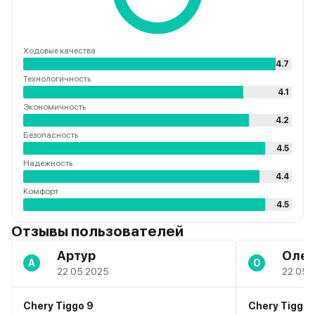
Ходовые качества
4.7
Технологичность
4.1
Экономичность
4.2
Безопасность
4.5
Надежность
4.4
Комфорт
4.5
Отзывы пользователей
Артур
Олег
А
О
22.05.2025
22.05.
Chery Tiggo 9
Chery Tiggo 