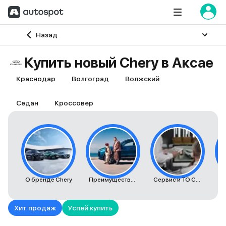
Главная
Назад
Купить новый Chery в Аксае
Краснодар
Волгоград
Волжский
Седан
Кроссовер
О бренде Chery
Преимущества автомобилей Chery
Сервис и ТО Chery
К
Хит продаж
Успей купить