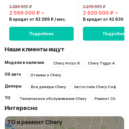
3 295 000 ₽
3 275 000 ₽
2 599 000 ₽
2 620 000 ₽
В кредит от 42 289 ₽ / мес.
В кредит от 42 630 ₽ 
Подробнее
Подробнее
Наши клиенты ищут
Модели в наличии
Chery Arrizo 8
Chery Tiggo 4
Ch
Об авто
Отзывы о Chery
Дилеры
Все дилеры Chery
Автостиль Chery Софийска
ТО
Техническое обслуживание Chery
Ремонт Chery
Интересно
ТО и ремонт Chery