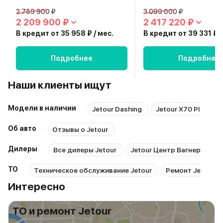
2 759 900 ₽
3 099 000 ₽
2 209 900 ₽
2 417 220 ₽
В кредит от 35 958 ₽ / мес.
В кредит от 39 331 ₽ /
Подробнее
Подробнее
Наши клиенты ищут
Модели в наличии
Jetour Dashing
Jetour X70 Plus
Об авто
Отзывы о Jetour
Дилеры
Все дилеры Jetour
Jetour Центр Вагнер
Ал
ТО
Техническое обслуживание Jetour
Ремонт Jetour
Интересно
ТО и ремонт Jetour