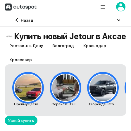
Главная
Назад
Купить новый Jetour в Аксае
Ростов-на-Дону
Волгоград
Краснодар
Кроссовер
Преимущества автомобилей Jetour
Сервис и ТО Jetour
О бренде Jetour
К
Успей купить