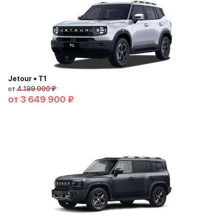
Jetour • T1
от
4 199 900 ₽
от
3 649 900 ₽