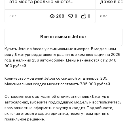
это места реально много!
даже в сам
Детские кресла встали без
места возл
проблем, между ними еще и теща
внутри не 
208
0
0
6.07
6.07
помещается. В багажник влезают
вчетвером 
две коляски, сумки и еще
никто не ж
остается место. Турбомотор 1.5
конечно, не
Все отзывы о Jetour
тянет неплохо даже с полной
и пакеты 
загрузкой, хотя на обгонах
без пробле
Купить Jetour в Аксае у официальных дилеров. В модельном
ряду Джетурпредставлены различные комплектации на 2026
иногда хочется больше
гоночный, 
год, в наличии 236 автомобилей. Цены начинаются от 2 048
мощности. На дачу ездим
расход око
900 рублей.
регулярно, подвеска справляется
вполне тер
с грунтовкой нормально. Из
Немного н
Количество моделей Jetour со скидкой от дилеров: 235.
минусов пластик в салоне
шумоизоляц
Максимальная скидка может составить 785 000 рублей.
местами дубовый, да и
приходится
мультимедиа тормозит при
включать. 
Ознакомьтесь с актуальной стоимостью новыхДжетур в
автосалонах, выберите подходящую модель и воспользуйтесь
подключении телефона. Для
только раз
возможностью оформить покупку в кредит. Подробности,
семьи с детьми то, что надо.
глючила му
включая отзывы и характеристики, помогут вам принять
починили п
правильное решение.