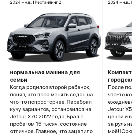
2024 – н.в., I Рестайлинг 2
2024 – н.в., I
нормальная машина для
Компактн
семьи
городской
Когда родился второй ребенок,
После полу
понял, что пора менять седан на
что-то ком
что-то попросторнее. Перебрал
ежедневных
кучу вариантов, остановился на
Jetour X50
Jetour X70 2022 года. Брал с
ценой и вн
пробегом 15 тысяч, состояние
за руль на
отличное. Главное, что зацепило
моё! Юркий